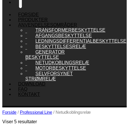
🔍
FORSIDE
PRODUKTER
ANVENDELSESOMRÅDER
TRANSFORMERBESKYTTELSE
AFGANGSBESKYTTELSE
LEDNINGSDIFFERENTIALBESKYTTELSE
BESKYTTELSESRELÆ
GENERATOR
BESKYTTELSE
NETUDKOBLINGSRELÆ
MOTORBESKYTTELSE
SELVFORSYNET
STRØMRELÆ
DOWNLOAD
FAQ
KONTAKT
Forside
/
Professional Line
/ Netudkoblingsrelæ
Viser 5 resultater