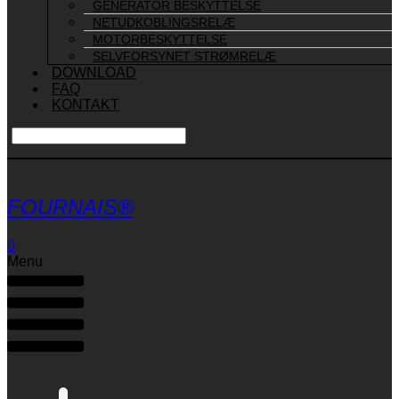
GENERATOR BESKYTTELSE
NETUDKOBLINGSRELÆ
MOTORBESKYTTELSE
SELVFORSYNET STRØMRELÆ
DOWNLOAD
FAQ
KONTAKT
FOURNAIS®
0
Menu