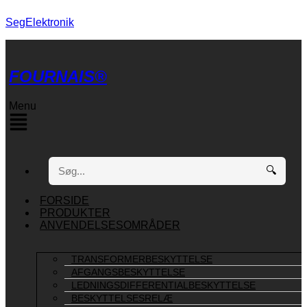
SegElektronik
FOURNAIS®
Menu
🔍
FORSIDE
PRODUKTER
ANVENDELSESOMRÅDER
TRANSFORMERBESKYTTELSE
AFGANGSBESKYTTELSE
LEDNINGSDIFFERENTIALBESKYTTELSE
BESKYTTELSESRELÆ