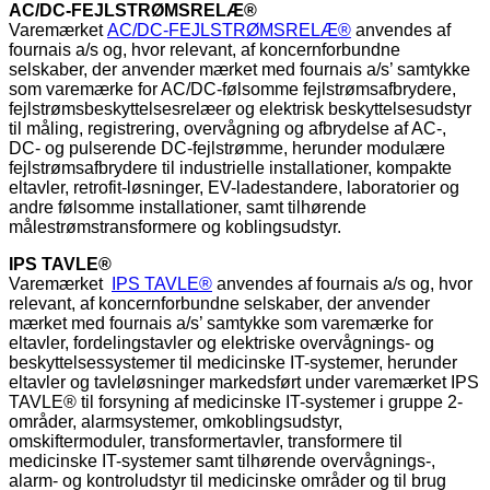
AC/DC-FEJLSTRØMSRELÆ®
Varemærket
AC/DC-FEJLSTRØMSRELÆ®
anvendes af
fournais a/s og, hvor relevant, af koncernforbundne
selskaber, der anvender mærket med fournais a/s’ samtykke
som varemærke for AC/DC-følsomme fejlstrømsafbrydere,
fejlstrømsbeskyttelsesrelæer og elektrisk beskyttelsesudstyr
til måling, registrering, overvågning og afbrydelse af AC-,
DC- og pulserende DC-fejlstrømme, herunder modulære
fejlstrømsafbrydere til industrielle installationer, kompakte
eltavler, retrofit-løsninger, EV-ladestandere, laboratorier og
andre følsomme installationer, samt tilhørende
målestrømstransformere og koblingsudstyr.
IPS TAVLE®
Varemærket
IPS TAVLE®
anvendes af fournais a/s og, hvor
relevant, af koncernforbundne selskaber, der anvender
mærket med fournais a/s’ samtykke som varemærke for
eltavler, fordelingstavler og elektriske overvågnings- og
beskyttelsessystemer til medicinske IT-systemer, herunder
eltavler og tavleløsninger markedsført under varemærket IPS
TAVLE® til forsyning af medicinske IT-systemer i gruppe 2-
områder, alarmsystemer, omkoblingsudstyr,
omskiftermoduler, transformertavler, transformere til
medicinske IT-systemer samt tilhørende overvågnings-,
alarm- og kontroludstyr til medicinske områder og til brug