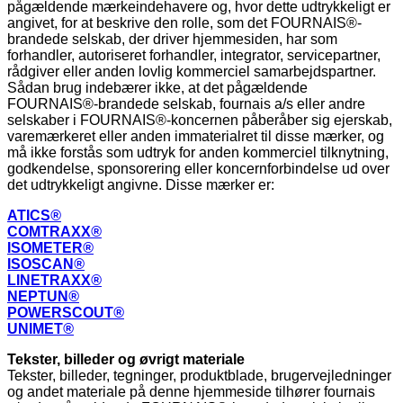
pågældende mærkeindehavere og, hvor dette udtrykkeligt er
angivet, for at beskrive den rolle, som det FOURNAIS®-
brandede selskab, der driver hjemmesiden, har som
forhandler, autoriseret forhandler, integrator, servicepartner,
rådgiver eller anden lovlig kommerciel samarbejdspartner.
Sådan brug indebærer ikke, at det pågældende
FOURNAIS®-brandede selskab, fournais a/s eller andre
selskaber i FOURNAIS®-koncernen påberåber sig ejerskab,
varemærkeret eller anden immaterialret til disse mærker, og
må ikke forstås som udtryk for anden kommerciel tilknytning,
godkendelse, sponsorering eller koncernforbindelse ud over
det udtrykkeligt angivne. Disse mærker er:
ATICS
®
COMTRAXX
®
ISOMETER
®
ISOSCAN
®
LINETRAXX
®
NEPTUN
®
POWERSCOUT
®
UNIMET
®
Tekster, billeder og øvrigt materiale
Tekster, billeder, tegninger, produktblade, brugervejledninger
og andet materiale på denne hjemmeside tilhører fournais