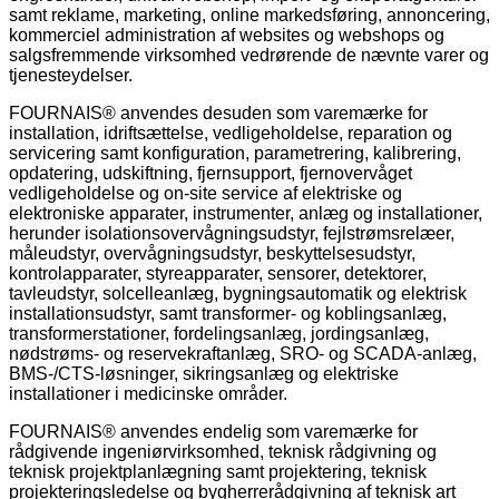
samt reklame, marketing, online markedsføring, annoncering,
kommerciel administration af websites og webshops og
salgsfremmende virksomhed vedrørende de nævnte varer og
tjenesteydelser.
FOURNAIS® anvendes desuden som varemærke for
installation, idriftsættelse, vedligeholdelse, reparation og
servicering samt konfiguration, parametrering, kalibrering,
opdatering, udskiftning, fjernsupport, fjernovervåget
vedligeholdelse og on-site service af elektriske og
elektroniske apparater, instrumenter, anlæg og installationer,
herunder isolationsovervågningsudstyr, fejlstrømsrelæer,
måleudstyr, overvågningsudstyr, beskyttelsesudstyr,
kontrolapparater, styreapparater, sensorer, detektorer,
tavleudstyr, solcelleanlæg, bygningsautomatik og elektrisk
installationsudstyr, samt transformer- og koblingsanlæg,
transformerstationer, fordelingsanlæg, jordingsanlæg,
nødstrøms- og reservekraftanlæg, SRO- og SCADA-anlæg,
BMS-/CTS-løsninger, sikringsanlæg og elektriske
installationer i medicinske områder.
FOURNAIS® anvendes endelig som varemærke for
rådgivende ingeniørvirksomhed, teknisk rådgivning og
teknisk projektplanlægning samt projektering, teknisk
projekteringsledelse og bygherrerådgivning af teknisk art