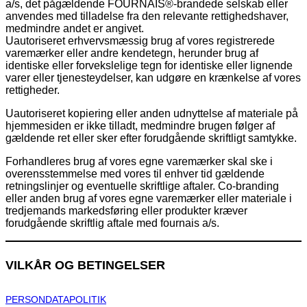
a/s, det pågældende FOURNAIS®-brandede selskab eller
anvendes med tilladelse fra den relevante rettighedshaver,
medmindre andet er angivet.
Uautoriseret erhvervsmæssig brug af vores registrerede
varemærker eller andre kendetegn, herunder brug af
identiske eller forvekslelige tegn for identiske eller lignende
varer eller tjenesteydelser, kan udgøre en krænkelse af vores
rettigheder.
Uautoriseret kopiering eller anden udnyttelse af materiale på
hjemmesiden er ikke tilladt, medmindre brugen følger af
gældende ret eller sker efter forudgående skriftligt samtykke.
Forhandleres brug af vores egne varemærker skal ske i
overensstemmelse med vores til enhver tid gældende
retningslinjer og eventuelle skriftlige aftaler. Co-branding
eller anden brug af vores egne varemærker eller materiale i
tredjemands markedsføring eller produkter kræver
forudgående skriftlig aftale med fournais a/s.
VILKÅR OG BETINGELSER
PERSONDATAPOLITIK