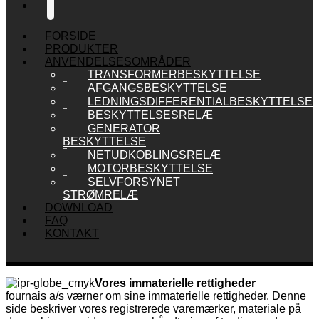
🔍
FORSIDE
PRODUKTER
ANVENDELSESOMRÅDER
TRANSFORMERBESKYTTELSE
AFGANGSBESKYTTELSE
LEDNINGSDIFFERENTIALBESKYTTELSE
BESKYTTELSESRELÆ
GENERATOR
BESKYTTELSE
NETUDKOBLINGSRELÆ
MOTORBESKYTTELSE
SELVFORSYNET
STRØMRELÆ
DOWNLOAD
FAQ
KONTAKT
Vores immaterielle rettigheder
fournais a/s værner om sine immaterielle rettigheder. Denne
side beskriver vores registrerede varemærker, materiale på