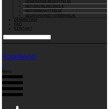
GENERATOR BESKYTTELSE
NETUDKOBLINGSRELÆ
MOTORBESKYTTELSE
SELVFORSYNET STRØMRELÆ
DOWNLOAD
FAQ
KONTAKT
FOURNAIS®
0
Menu