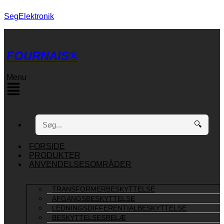
SegElektronik
FOURNAIS®
Menu
🔍
FORSIDE
PRODUKTER
ANVENDELSESOMRÅDER
TRANSFORMERBESKYTTELSE
AFGANGSBESKYTTELSE
LEDNINGSDIFFERENTIALBESKYTTELSE
BESKYTTELSESRELÆ