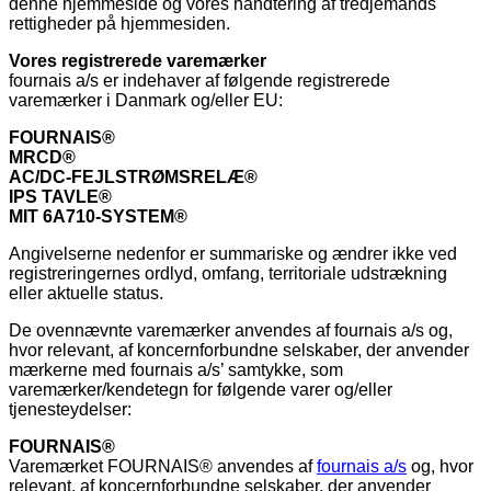
denne hjemmeside og vores håndtering af tredjemands
rettigheder på hjemmesiden.
Vores registrerede varemærker
fournais a/s er indehaver af følgende registrerede
varemærker i Danmark og/eller EU:
FOURNAIS®
MRCD®
AC/DC-FEJLSTRØMSRELÆ®
IPS TAVLE®
MIT 6A710-SYSTEM®
Angivelserne nedenfor er summariske og ændrer ikke ved
registreringernes ordlyd, omfang, territoriale udstrækning
eller aktuelle status.
De ovennævnte varemærker anvendes af fournais a/s og,
hvor relevant, af koncernforbundne selskaber, der anvender
mærkerne med fournais a/s’ samtykke, som
varemærker/kendetegn for følgende varer og/eller
tjenesteydelser:
FOURNAIS®
Varemærket FOURNAIS® anvendes af
fournais a/s
og, hvor
relevant, af koncernforbundne selskaber, der anvender