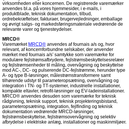
virksomheden eller koncernen. De registrerede varemærker
anvendes bl.a. på vores hjemmesider, i e-mails, i
produktblade, teknisk dokumentation, tilbud,
ordrebekræftelser, fakturaer, brugervejledninger, emballage
og øvrigt salgs- og markedsføringsmateriale vedrørende de
relevante varer og tjenesteydelser.
MRCD®
Varemærket
MRCD®
anvendes af fournais a/s og, hvor
relevant, af koncernforbundne selskaber, der anvender
mærket med fournais a/s’ samtykke som varemærke for
modulære fejlstrømsafbrydere, fejlstrømsbeskyttelsesrelæer
og fejlstrømsenheder til måling, overvågning og beskyttelse
mod AC-, DC- og pulserende DC-fejlstrømme, herunder type
A- og type B-løsninger, målestrømstransformere samt
tilhørende udstyr til parameteropsætning, overvågning og
integration i TN- og TT-systemer, industrielle installationer,
kompakte eltavler, retrofit-løsninger og EV-ladeinstallationer.
MRCD® anvendes desuden som varemærke for teknisk
rådgivning, teknisk support, teknisk projekteringsbistand,
parameteropsætning, integration, fejlfinding og teknisk
dokumentation vedrørende MRCD-løsninger,
fejlstrømsbeskyttelse, fejlstrømsovervågning og selektiv
afbrydelse i elektriske anlæg, installationer og maskinmiljøer.