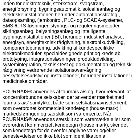
inden for elektroteknik, stærkstrøm, svagstrøm,
energiforsyning, bygningsautomatik, solcelleanlæg og
elektriske installationer, herunder automationsstrategi,
dataopsamling, fjernkontrol, PLC- og SCADA-systemer,
BMS-/CTS-løsninger, styrings- og reguleringsmetoder,
sikringsanlæg, belysningsanlæg og intelligente
bygningsinstallationer (IBI), herunder industriel analyse,
energisyn, energiteknisk rådgivning, elektronikudvikling,
komponentoptimering, udvikling af kundespecifikke
elektronikmoduler, specialdesignede print og kredsløb,
prototyping, integrationsløsninger, produktudvikling,
systemintegration, teknisk test og dokumentation og teknisk
rådgivning vedrørende isolationsovervågning,
beskyttelsesudstyr og installationer, herunder installationer i
medicinske områder.
FOURNAIS® anvendes af fournais a/s og, hvor relevant, af
koncernforbundne selskaber, der anvender mærket med
fournais a/s’ samtykke, både som selskabsnavnselement,
som overordnet kommercielt kendetegn (house mark) i
markedsføringen og særskilt som varemærke. Når
FOURNAIS® anvendes særskilt som varemærke eller som
overordnet kommercielt kendetegn (house mark), sker det
som kendetegn for de ovenfor angivne varer og/eller
tjenesteydelser og ikke blot som identifikation af