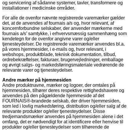
og servicering af sådanne systemer, tavler, transformere og
installationer i medicinske områder.
For alle de ovenfor nævnte registrerede varemærker gælder
det, at de anvendes af fournais a/s og, hvor relevant, af
koncernforbundne selskaber, der anvender mærkerne med
fournais a/s’ samtykke, i erhvervsmæssig sammenhæng som
kendetegn for de ovenfor angivne varer og/eller
tjenesteydelser. De registrerede varemærker anvendes bl.a.
på vores hjemmesider, i e-mails og, hvor relevant, i
webshops, produktblade, teknisk dokumentation, tilbud,
ordrebekræftelser, fakturaer, brugervejledninger, emballage
og øvrigt salgs- og markedsføringsmateriale vedrørende de
relevante varer og tjenesteydelser.
Andre mærker på hjemmesiden
Andre produktnavne, mærker og logoer, der omtales på
hjemmesiden, tilhører deres respektive rettighedshavere og
anvendes på den pågældende hjemmeside af det
FOURNAIS®-brandede selskab, der driver hjemmesiden,
som led i lovlig markedsføring, distribution og/eller salg af de
relevante produkter og/eller tjenesteydelser. Disse
tredjemandsmærker anvendes på hjemmesiden alene i det
omfang, det er nødvendigt for at identificere eller henvise til
produkter og/eller tjenesteydelser som tilhørende de