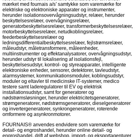
mærket med fournais a/s’ samtykke som varemærke for
elektriske og elektroniske apparater og instrumenter,
herunder isolationsovervågningsudstyr, relæer, herunder
beskyttelsesrelæer, overvågningsrelæer,
generatorbeskyttelsesrelæer, transformerbeskyttelsesrelæer,
motorbeskyttelsesrelæer, netudkoblingsrelæer,
feederbeskyttelsesrelæer og
ledningsdifferentialbeskyttelsesrelæer, fejlstrømsrelæer,
måleudstyr, måletransformere, måleenheder,
multiinstrumenter og effektanalysatorer, overvågningsudstyr,
herunder udstyr til lokalisering af isolationsfejl,
beskyttelsesudstyr, kontrol- og styreapparater, intelligente
elektroniske enheder, sensorer, detektorer, tavleudstyr,
alarmsystemer, kommunikationsmoduler, koblingsudstyr,
moduler og eltavler til medicinske IT-systemer, medico
testere samt laderegulatorer til EV og elektrisk
installationsudstyr, samt for generatorer og
nødstrømsløsninger, herunder elektricitetsgeneratorer,
strømgeneratorer, nødstrømsgeneratorer, dieselgeneratorer
og invertergeneratorer, synkrongeneratorer, roterende
omformere og asynkronmotorer.
FOURNAIS® anvendes endvidere som varemærke for
detail- og engroshandel, herunder online detail- og
engroshandel, drift af webshop, import- og eksportagenturer