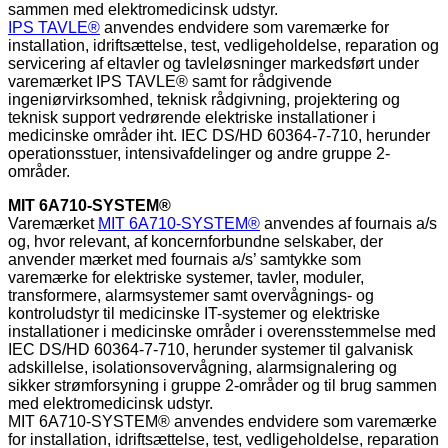
sammen med elektromedicinsk udstyr.
IPS TAVLE®
anvendes endvidere som varemærke for
installation, idriftsættelse, test, vedligeholdelse, reparation og
servicering af eltavler og tavleløsninger markedsført under
varemærket IPS TAVLE® samt for rådgivende
ingeniørvirksomhed, teknisk rådgivning, projektering og
teknisk support vedrørende elektriske installationer i
medicinske områder iht. IEC DS/HD 60364-7-710, herunder
operationsstuer, intensivafdelinger og andre gruppe 2-
områder.
MIT 6A710-SYSTEM®
Varemærket
MIT 6A710-SYSTEM®
anvendes af fournais a/s
og, hvor relevant, af koncernforbundne selskaber, der
anvender mærket med fournais a/s’ samtykke som
varemærke for elektriske systemer, tavler, moduler,
transformere, alarmsystemer samt overvågnings- og
kontroludstyr til medicinske IT-systemer og elektriske
installationer i medicinske områder i overensstemmelse med
IEC DS/HD 60364-7-710, herunder systemer til galvanisk
adskillelse, isolationsovervågning, alarmsignalering og
sikker strømforsyning i gruppe 2-områder og til brug sammen
med elektromedicinsk udstyr.
MIT 6A710-SYSTEM® anvendes endvidere som varemærke
for installation, idriftsættelse, test, vedligeholdelse, reparation