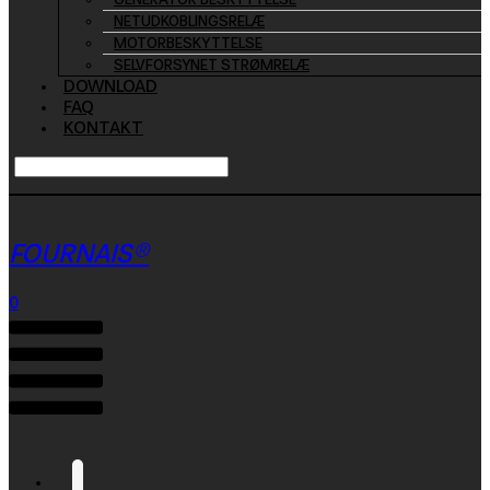
NETUDKOBLINGSRELÆ
MOTORBESKYTTELSE
SELVFORSYNET STRØMRELÆ
DOWNLOAD
FAQ
KONTAKT
FOURNAIS®
0
Menu
🔍