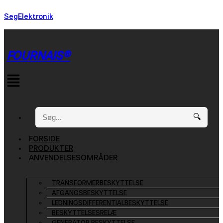
SegElektronik
FOURNAIS®
Menu
🔍
FORSIDE
PRODUKTER
ANVENDELSESOMRÅDER
TRANSFORMERBESKYTTELSE
AFGANGSBESKYTTELSE
LEDNINGSDIFFERENTIALBESKYTTELSE
BESKYTTELSESRELÆ
GENERATOR BESKYTTELSE