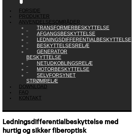
FORSIDE
PRODUKTER
ANVENDELSESOMRÅDER
TRANSFORMERBESKYTTELSE
AFGANGSBESKYTTELSE
LEDNINGSDIFFERENTIALBESKYTTELSE
BESKYTTELSESRELÆ
GENERATOR
BESKYTTELSE
NETUDKOBLINGSRELÆ
MOTORBESKYTTELSE
SELVFORSYNET
STRØMRELÆ
DOWNLOAD
FAQ
KONTAKT
Ledningsdifferentialbeskyttelse med
hurtig og sikker fiberoptisk