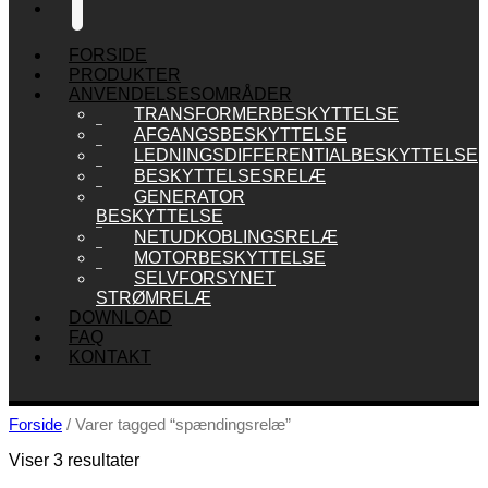
🔍
FORSIDE
PRODUKTER
ANVENDELSESOMRÅDER
TRANSFORMERBESKYTTELSE
AFGANGSBESKYTTELSE
LEDNINGSDIFFERENTIALBESKYTTELSE
BESKYTTELSESRELÆ
GENERATOR
BESKYTTELSE
NETUDKOBLINGSRELÆ
MOTORBESKYTTELSE
SELVFORSYNET
STRØMRELÆ
DOWNLOAD
FAQ
KONTAKT
Forside
/ Varer tagged “spændingsrelæ”
Viser 3 resultater