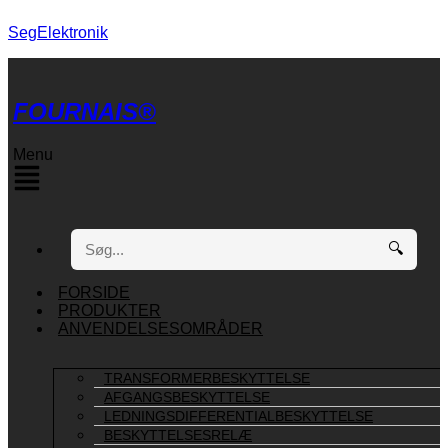
SegElektronik
FOURNAIS®
Menu
🔍
FORSIDE
PRODUKTER
ANVENDELSESOMRÅDER
TRANSFORMERBESKYTTELSE
AFGANGSBESKYTTELSE
LEDNINGSDIFFERENTIALBESKYTTELSE
BESKYTTELSESRELÆ