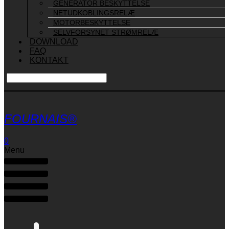
GENERATOR BESKYTTELSE
NETUDKOBLINGSRELÆ
MOTORBESKYTTELSE
SELVFORSYNET STRØMRELÆ
DOWNLOAD
FAQ
KONTAKT
FOURNAIS®
0
Menu