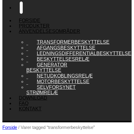
🔍
FORSIDE
PRODUKTER
ANVENDELSESOMRÅDER
TRANSFORMERBESKYTTELSE
AFGANGSBESKYTTELSE
LEDNINGSDIFFERENTIALBESKYTTELSE
BESKYTTELSESRELÆ
GENERATOR
BESKYTTELSE
NETUDKOBLINGSRELÆ
MOTORBESKYTTELSE
SELVFORSYNET
STRØMRELÆ
DOWNLOAD
FAQ
KONTAKT
Forside
/ Varer tagged “transformerbeskyttelse”