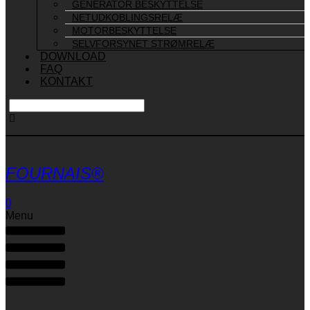
GENERATOR BESKYTTELSE
NETUDKOBLINGSRELÆ
MOTORBESKYTTELSE
SELVFORSYNET STRØMRELÆ
DOWNLOAD
FAQ
KONTAKT
FOURNAIS®
0
Menu