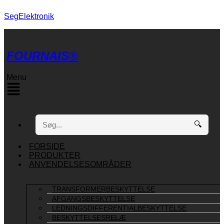
SegElektronik
FOURNAIS®
Menu
🔍
FORSIDE
PRODUKTER
ANVENDELSESOMRÅDER
TRANSFORMERBESKYTTELSE
AFGANGSBESKYTTELSE
LEDNINGSDIFFERENTIALBESKYTTELSE
BESKYTTELSESRELÆ