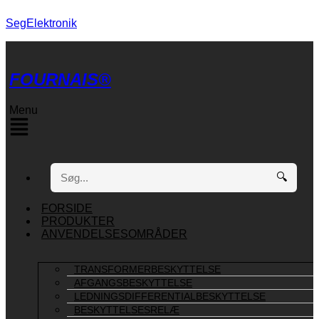
SegElektronik
FOURNAIS®
Menu
🔍
FORSIDE
PRODUKTER
ANVENDELSESOMRÅDER
TRANSFORMERBESKYTTELSE
AFGANGSBESKYTTELSE
LEDNINGSDIFFERENTIALBESKYTTELSE
BESKYTTELSESRELÆ