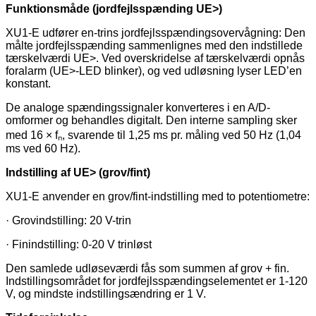
Funktionsmåde (jordfejlsspænding UE>)
XU1-E udfører en-trins jordfejlsspændingsovervågning: Den
målte jordfejlsspænding sammenlignes med den indstillede
tærskelværdi UE>. Ved overskridelse af tærskelværdi opnås
foralarm (UE>-LED blinker), og ved udløsning lyser LED’en
konstant.
De analoge spændingssignaler konverteres i en A/D-
omformer og behandles digitalt. Den interne sampling sker
med 16 × fₙ, svarende til 1,25 ms pr. måling ved 50 Hz (1,04
ms ved 60 Hz).
Indstilling af UE> (grov/fint)
XU1-E anvender en grov/fint-indstilling med to potentiometre:
· Grovindstilling: 20 V-trin
· Finindstilling: 0-20 V trinløst
Den samlede udløseværdi fås som summen af grov + fin.
Indstillingsområdet for jordfejlsspændingselementet er 1-120
V, og mindste indstillingsændring er 1 V.