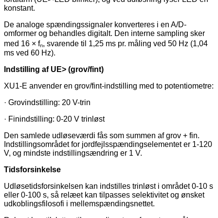
konstant.
De analoge spændingssignaler konverteres i en A/D-
omformer og behandles digitalt. Den interne sampling sker
med 16 × fₙ, svarende til 1,25 ms pr. måling ved 50 Hz (1,04
ms ved 60 Hz).
Indstilling af UE> (grov/fint)
XU1-E anvender en grov/fint-indstilling med to potentiometre:
· Grovindstilling: 20 V-trin
· Finindstilling: 0-20 V trinløst
Den samlede udløseværdi fås som summen af grov + fin.
Indstillingsområdet for jordfejlsspændingselementet er 1-120
V, og mindste indstillingsændring er 1 V.
Tidsforsinkelse
Udløsetidsforsinkelsen kan indstilles trinløst i området 0-10 s
eller 0-100 s, så relæet kan tilpasses selektivitet og ønsket
udkoblingsfilosofi i mellemspændingsnettet.