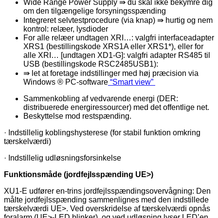
Wide Range Power Supply ⇛ du skal ikke bekymre dig
om den tilgængelige forsyningsspænding
Integreret selvtestprocedure (via knap) ⇛ hurtig og nem
kontrol: relæer, lysdioder
For alle relæer undtagen XRI…: valgfri interfaceadapter
XRS1 (bestillingskode XRS1A eller XRS1*), eller for
alle XRI… [undtagen XD1-G]: valgfri adapter RS485 til
USB (bestillingskode RSC2485USB1):
⇛ let at foretage indstillinger med høj præcision via
Windows ® PC-software
“Smart view”
Sammenkobling af vedvarende energi (DER:
distribuerede energiressourcer) med det offentlige net.
Beskyttelse mod restspænding.
· Indstillelig koblingshysterese (for stabil funktion omkring
tærskelværdi)
· Indstillelig udløsningsforsinkelse
Funktionsmåde (jordfejlsspænding UE>)
XU1-E udfører en-trins jordfejlsspændingsovervågning: Den
målte jordfejlsspænding sammenlignes med den indstillede
tærskelværdi UE>. Ved overskridelse af tærskelværdi opnås
foralarm (UE>-LED blinker), og ved udløsning lyser LED’en