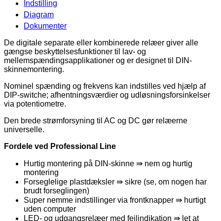
Indstilling
Diagram
Dokumenter
De digitale separate eller kombinerede relæer giver alle
gængse beskyttelsesfunktioner til lav- og
mellemspændingsapplikationer og er designet til DIN-
skinnemontering.
Nominel spænding og frekvens kan indstilles ved hjælp af
DIP-switche; afhentningsværdier og udløsningsforsinkelser
via potentiometre.
Den brede strømforsyning til AC og DC gør relæerne
universelle.
Fordele ved Professional Line
Hurtig montering på DIN-skinne ⇛ nem og hurtig
montering
Forseglelige plastdæksler ⇛ sikre (se, om nogen har
brudt forseglingen)
Super nemme indstillinger via frontknapper ⇛ hurtigt
uden computer
LED- og udgangsrelæer med fejlindikation ⇛ let at