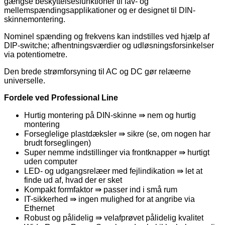
gængse beskyttelsesfunktioner til lav- og
mellemspændingsapplikationer og er designet til DIN-
skinnemontering.
Nominel spænding og frekvens kan indstilles ved hjælp af
DIP-switche; afhentningsværdier og udløsningsforsinkelser
via potentiometre.
Den brede strømforsyning til AC og DC gør relæerne
universelle.
Fordele ved Professional Line
Hurtig montering på DIN-skinne ⇛ nem og hurtig
montering
Forseglelige plastdæksler ⇛ sikre (se, om nogen har
brudt forseglingen)
Super nemme indstillinger via frontknapper ⇛ hurtigt
uden computer
LED- og udgangsrelæer med fejlindikation ⇛ let at
finde ud af, hvad der er sket
Kompakt formfaktor ⇛ passer ind i små rum
IT-sikkerhed ⇛ ingen mulighed for at angribe via
Ethernet
Robust og pålidelig ⇛ velafprøvet pålidelig kvalitet