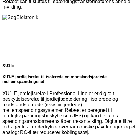
Relæet kan tilsluttes til spændingstransformatorens åbne e-
n-vikling.
XU1-E
XU1-E jordfejlsrelæ til isolerede og modstandsjordede
mellemspændingsnet
XU1-E jordfejlsrelæ i Professional Line er et digitalt
beskyttelsesrelæ til jordfejlsdetektering i isolerede og
modstandsjordede (resistivt jordede)
mellemspændingssystemer. Relæet er beregnet til
jordfejlsspændingsbeskyttelse (UE>) og kan tilsluttes
spændingstransformerens åben trekantvikling. Digitale filtre
bidrager til at undertrykke overharmoniske påvirkninger, og et
analogt RC-filter reducerer koblingsstøj.