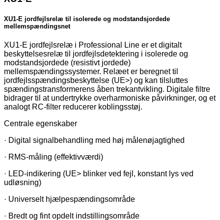
XU1-E jordfejlsrelæ til isolerede og modstandsjordede
mellemspændingsnet
XU1-E jordfejlsrelæ i Professional Line er et digitalt
beskyttelsesrelæ til jordfejlsdetektering i isolerede og
modstandsjordede (resistivt jordede)
mellemspændingssystemer. Relæet er beregnet til
jordfejlsspændingsbeskyttelse (UE>) og kan tilsluttes
spændingstransformerens åben trekantvikling. Digitale filtre
bidrager til at undertrykke overharmoniske påvirkninger, og et
analogt RC-filter reducerer koblingsstøj.
Centrale egenskaber
· Digital signalbehandling med høj målenøjagtighed
· RMS-måling (effektivværdi)
· LED-indikering (UE> blinker ved fejl, konstant lys ved
udløsning)
· Universelt hjælpespændingsområde
· Bredt og fint opdelt indstillingsområde