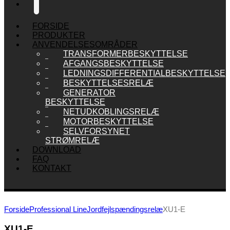
🔍
FORSIDE
PRODUKTER
ANVENDELSESOMRÅDER
TRANSFORMERBESKYTTELSE
AFGANGSBESKYTTELSE
LEDNINGSDIFFERENTIALBESKYTTELSE
BESKYTTELSESRELÆ
GENERATOR
BESKYTTELSE
NETUDKOBLINGSRELÆ
MOTORBESKYTTELSE
SELVFORSYNET
STRØMRELÆ
DOWNLOAD
FAQ
KONTAKT
Forside
Professional Line
Jordfejlspændingsrelæ
XU1-E
XU1-E