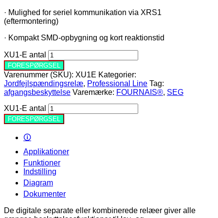
· Mulighed for seriel kommunikation via XRS1
(eftermontering)
· Kompakt SMD-opbygning og kort reaktionstid
XU1-E antal
FORESPØRGSEL
Varenummer (SKU):
XU1E
Kategorier:
Jordfejlspændingsrelæ
,
Professional Line
Tag:
afgangsbeskyttelse
Varemærke:
FOURNAIS®
,
SEG
XU1-E antal
FORESPØRGSEL
🛈
Applikationer
Funktioner
Indstilling
Diagram
Dokumenter
De digitale separate eller kombinerede relæer giver alle