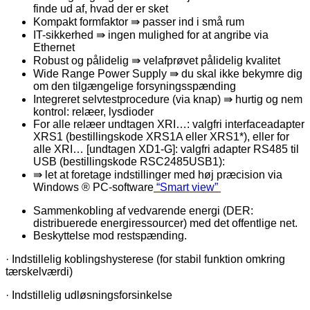
finde ud af, hvad der er sket
Kompakt formfaktor ⇛ passer ind i små rum
IT-sikkerhed ⇛ ingen mulighed for at angribe via
Ethernet
Robust og pålidelig ⇛ velafprøvet pålidelig kvalitet
Wide Range Power Supply ⇛ du skal ikke bekymre dig
om den tilgængelige forsyningsspænding
Integreret selvtestprocedure (via knap) ⇛ hurtig og nem
kontrol: relæer, lysdioder
For alle relæer undtagen XRI…: valgfri interfaceadapter
XRS1 (bestillingskode XRS1A eller XRS1*), eller for
alle XRI… [undtagen XD1-G]: valgfri adapter RS485 til
USB (bestillingskode RSC2485USB1):
⇛ let at foretage indstillinger med høj præcision via
Windows ® PC-software
“Smart view”
Sammenkobling af vedvarende energi (DER:
distribuerede energiressourcer) med det offentlige net.
Beskyttelse mod restspænding.
· Indstillelig koblingshysterese (for stabil funktion omkring
tærskelværdi)
· Indstillelig udløsningsforsinkelse