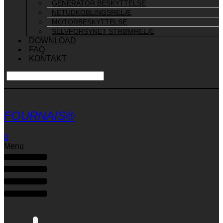
GENERATOR BESKYTTELSE
NETUDKOBLINGSRELÆ
MOTORBESKYTTELSE
SELVFORSYNET STRØMRELÆ
DOWNLOAD
FAQ
KONTAKT
FOURNAIS®
0
Menu