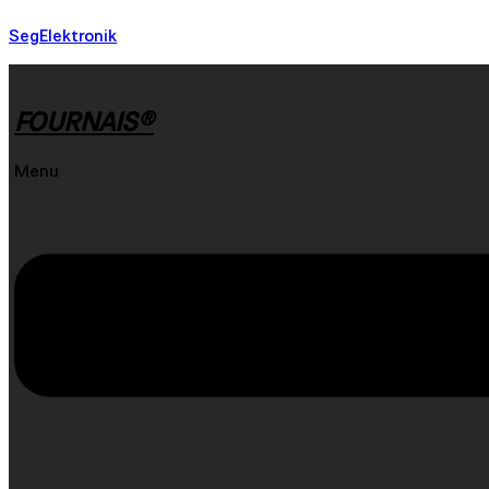
SegElektronik
FOURNAIS®
Menu