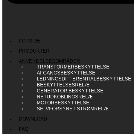
FORSIDE
PRODUKTER
ANVENDELSESOMRÅDER
TRANSFORMERBESKYTTELSE
AFGANGSBESKYTTELSE
LEDNINGSDIFFERENTIALBESKYTTELSE
BESKYTTELSESRELÆ
GENERATOR BESKYTTELSE
NETUDKOBLINGSRELÆ
MOTORBESKYTTELSE
SELVFORSYNET STRØMRELÆ
DOWNLOAD
FAQ