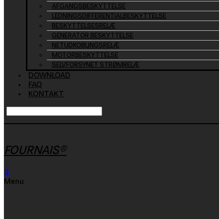
AFGANGSBESKYTTELSE
LEDNINGSDIFFERENTIALBESKYTTELSE
BESKYTTELSESRELÆ
GENERATOR BESKYTTELSE
NETUDKOBLINGSRELÆ
MOTORBESKYTTELSE
SELVFORSYNET STRØMRELÆ
DOWNLOAD
FAQ
KONTAKT
FOURNAIS®
0
Menu